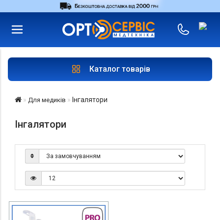
RU
UA
Увійти
|
Магазини
Каталог товарів
Інгалятори
Для медиків
Інгалятори