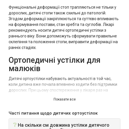
Функціональні деформації стоп трапляються не тільки у
дорослих, дитячі стопи також схильні до патологій.
Згодом деформації закріплюються та суттєво впливають
на формування постави, стан хребта та суглобів. Лікарі
рекомендують носити дитячі ортопедичні устілки з
раннього віку. Вони допоможуть сформувати правильне
склепіння та положення стопи, виправити деформації на
ранніх стадіях.
Ортопедичні устілки для
малюків
Дитячі ортоустілки набувають актуальності в той час,
коли дитина вже почала впевнено ходити без підтримки
дорослих. При цьому спостереження у лікаря раз на
кілька місяців обов'язкове, щоб ортопед міг бачити в
Показати все
динаміці формування ходи і спостерігав за станом стопи
для своєчасного виявлення проблем, характерних для
Часті питання щодо дитячих ортоустілок
раннього віку.
Якщо в період з 12-18 місяців стопа розвивається без
❔
На скільки см довжина устілки дитячого
деформацій та патологій, можна обійтися без ортоустілок.