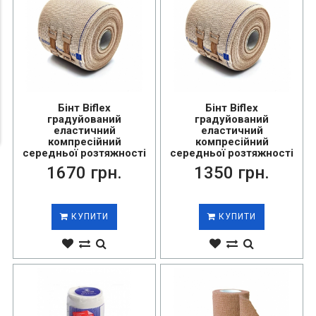
Бінт Biflex
Бінт Biflex
градуйований
градуйований
еластичний
еластичний
компресійний
компресійний
середньої розтяжності
середньої розтяжності
16+ тіл, розмір 10см х
16+ тіл, розмір 8см х
1670 грн.
1350 грн.
4м...
5м...
КУПИТИ
КУПИТИ