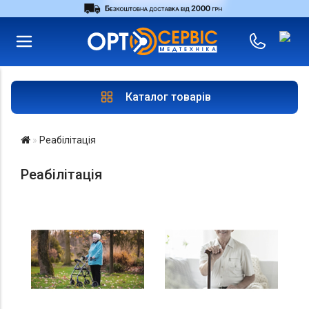
RU
UA
Увійти
|
Магазини
Каталог товарів
Реабілітація
Реабілітація