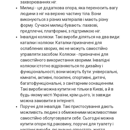
захворюваннях ніг.
Милиці - це додаткова опора, яка переносить вагу
людини з ніг на верхню частину тіла. Вони
виконуються з різних матеріалів і мають різну
форму. Сучасні милиці бувають: пахвові,
предплечні, платформні, з підтримкою ніг.
Інвалідні коляски. Такі вироби діляться на два види:
каталки і коляски. Каталки призначені для
ослаблених хворих, які не можуть самостійно
управляти засобом. Коляски - призначені для
самостійного використання хворими. Інвалідні
коляски істотно відрізняються по дизайну і
функціональності, вони можуть бути: універсальні,
кімнатні, активні, посилені, спортивні, дитячі,
багатофункціональні, з санітарним оснащенням.
Такі вироби можна купити не тільки в Києві, а й в
будь-якому місті України, крім цього, їх завжди
можна замовити в інтернеті.
Поручні для інвалідів. Такі пристосування дають
можливість людині з обмеженими можливостями
самостійно обслуговувати себе. Сьогодні можна
купити опори під раковину, поручні для туалету і
настінні вироби, які значно спростять життя