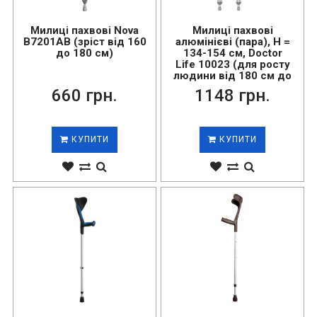
Милиці пахвові Nova
Милиці пахвові
B7201AB (зріст від 160
алюмінієві (пара), H =
до 180 см)
134-154 см, Doctor
Life 10023 (для росту
людини від 180 см до
200 см)...
660 грн.
1148 грн.
КУПИТИ
КУПИТИ