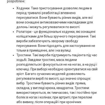
розроблені:
Ходунки. Таке пристосування дозволяє людям в
період тривалої реабілітації впевнено
пересуватися. Вони бувають різних видів, але всі
вони оснащені антиковзаючими накладками для
долонь і можуть регулюватися по висоті.
Ролатори - це функціональні ходунки, які оснащені
коліщатками для більш зручного пересування. Такі
вироби забезпечують хворому свободу
пересування. Вони підходять для застосування не
тільки в приміщенні, але і на вулиці.
Тростини. Такі вироби підтримують пацієнта під час
ходьбі. Завдяки тростині, маса людини
розподіляється і фокусується не на ногах, а на руці і
ключиці. При виборі необхідно орієнтуватися на свій
зріст. Багато сучасних моделей дозволяють
регулювати виріб по висоті, що значно спрощує
вибір. Тростини бувають різних видів: пряма,
складна, у вигляді крюка, квадратна. Тростини
використовуються, як тимчасово, так і постійно при:
болях в ногах і колінах; при артриті; при переломі
або вивиху; після операцій і при хронічних