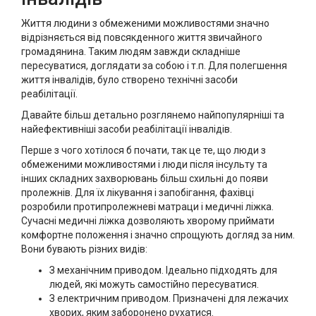
Життя людини з обмеженими можливостями значно
відрізняється від повсякденного життя звичайного
громадянина. Таким людям завжди складніше
пересуватися, доглядати за собою і т.п. Для полегшення
життя інвалідів, було створено технічні засоби
реабілітації.
Давайте більш детально розглянемо найпопулярніші та
найефективніші засоби реабілітації інвалідів.
Перше з чого хотілося б почати, так це те, що люди з
обмеженими можливостями і люди після інсульту та
інших складних захворювань більш схильні до появи
пролежнів. Для їх лікування і запобігання, фахівці
розробили протипролежневі матраци і медичні ліжка.
Сучасні медичні ліжка дозволяють хворому приймати
комфортне положення і значно спрощують догляд за ним.
Вони бувають різних видів:
З механічним приводом. Ідеально підходять для
людей, які можуть самостійно пересуватися.
З електричним приводом. Призначені для лежачих
хворих, яким заборонено рухатися.