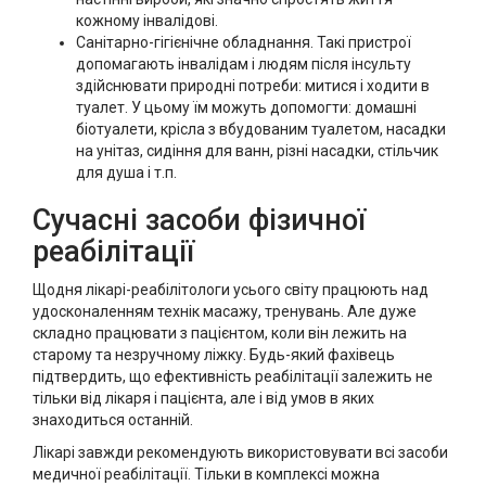
кожному інвалідові.
Санітарно-гігієнічне обладнання. Такі пристрої
допомагають інвалідам і людям після інсульту
здійснювати природні потреби: митися і ходити в
туалет. У цьому їм можуть допомогти: домашні
біотуалети, крісла з вбудованим туалетом, насадки
на унітаз, сидіння для ванн, різні насадки, стільчик
для душа і т.п.
Сучасні засоби фізичної
реабілітації
Щодня лікарі-реабілітологи усього світу працюють над
удосконаленням технік масажу, тренувань. Але дуже
складно працювати з пацієнтом, коли він лежить на
старому та незручному ліжку. Будь-який фахівець
підтвердить, що ефективність реабілітації залежить не
тільки від лікаря і пацієнта, але і від умов в яких
знаходиться останній.
Лікарі завжди рекомендують використовувати всі засоби
медичної реабілітації. Тільки в комплексі можна