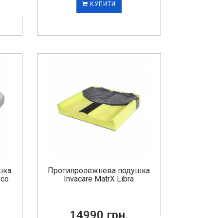
КУПИТИ
шка
Протипролежнева подушка
sco
Invacare MatrX Libra
14990 грн.