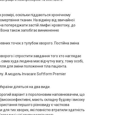
 розмірі, оскільки піддаються хронічному
 омертвіння тканин. На відміну від звичайної
а попереджати застій лімфи і кровотоку, до
. Вона також запобігає виникненню
евних точок з тулубом хворого. Постійна зміна
хворого і спростити завдання того хто наглядає
 сама худа людина має відчутну вагу, тому особі,
лля для зміни положення тіла пацієнта.
у. А модель Invacare Softform Premier
 України діляться на два види.
орогий варіант з поролоновим наповнювачем, що
 (високоефективні, мають складну будову і високу
користання першого різновиду є часткова
и для тих хворих, які повністю втратили здатність