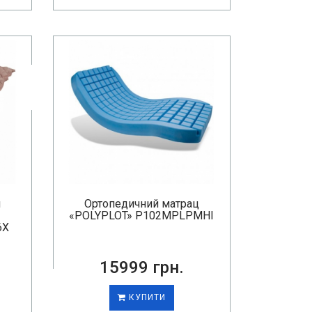
й
Ортопедичний матрац
«POLYPLOT» P102MPLPMHI
6X
15999 грн.
КУПИТИ