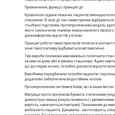
Призначення, функції і принцип дії
Кровоносні судини лежачих пацієнтів зменшуються в
стисненню. В силу дії тих самих причин відбувається
стьобаної підстилки, протипролежнева модель здатн
якого схильні м'які тканини знерухомленого хворого
дискомфортних відчуттів у м'язах.
Принцип роботи таких пристроїв полягає в контакті п
зони такого впливу відбувається автоматично.
Такі вироби покликані максимально полегшити стан 
за ним на дому або в умовах стаціонару. Адже навіть
що доглядає за нею, потрібно докласти відчутні зуси
Виробники передбачили потреби пацієнтів і персонал
додатково забезпечена водостійким чохлом.
Протипролежневі системи в Києві, як і в інших містах
Матраци проти пролежнів бувають статичними (нед
демонструє низьку результативність) і динамічними
вартість; накачуються повітрям). Показанням до ви
мобільність пацієнта. Динамічні - застосовують тільк