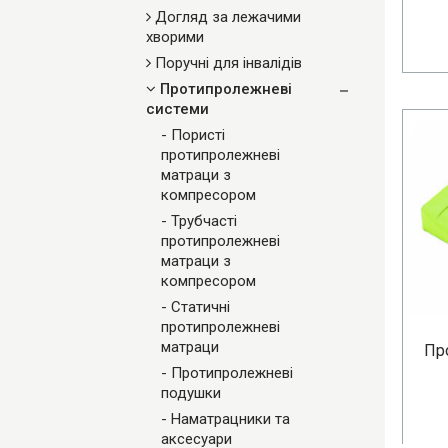
Догляд за лежачими
хворими
Поручні для інвалідів
Протипролежневі
системи
- Пористі
протипролежневі
матраци з
компресором
- Трубчасті
протипролежневі
матраци з
компресором
- Статичні
протипролежневі
матраци
Пр
- Протипролежневі
подушки
- Наматрацники та
аксесуари