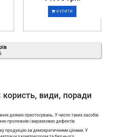
КУПИТИ
рів
5
 користь, види, поради
ня деяких пристосувань. У число таких засобів
нню пролежнів і виразкових дефектів.
аку продукцію за демократичними цінами. У
матраци з компресором та без нього.