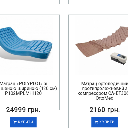
Матрац «POLYPLOT» зі
Матрац ортопедични
ьшеною шириною (120 см)
протипролежневий з
P102MPLMHI120
компресором CA-BT30
OrtoMed
24999 грн.
2160 грн.
КУПИТИ
КУПИТИ