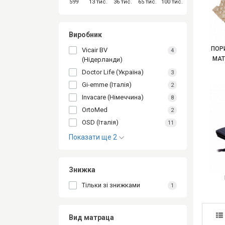
599
13 тис.
36 тис.
65 тис.
100 тис.
Виробник
ПОР
Vicair BV
4
МАТ
(Нідерланди)
Doctor Life (Україна)
3
Gi-emme (Італія)
2
Invacare (Німеччина)
8
OrtoMed
2
OSD (Італія)
11
Показати ще 2
Знижка
Тільки зі знижками
1
Вид матраца