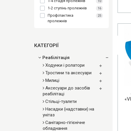
1-4 стадія пролежнів
10
1-2 ступінь пролежнів
16
Профілактика
25
пролежнів
КАТЕГОРІЇ
Реабілітація
Ходунки і ролатори
Тростини та аксесуари
Милиці
Аксесуари до засобів
реабілітаці
«V
Стільці-туалети
Насадки (надставки) на
унітаз
Санітарно-гігієнічне
обладнання