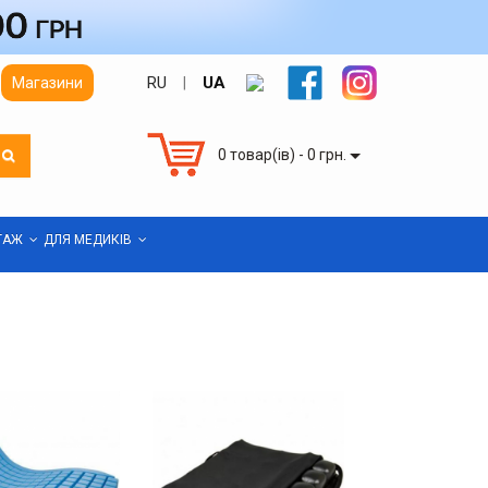
RU
UA
Магазини
|
0 товар(ів) - 0 грн.
ТАЖ
ДЛЯ МЕДИКІВ