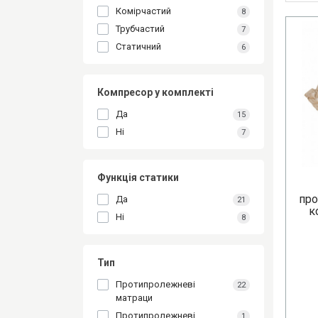
Комірчастий
8
Трубчастий
7
Статичний
6
Компресор у комплекті
Да
15
Ні
7
Функція статики
про
Да
21
к
Ні
8
Тип
Протипролежневі
22
матраци
Протипролежневі
1