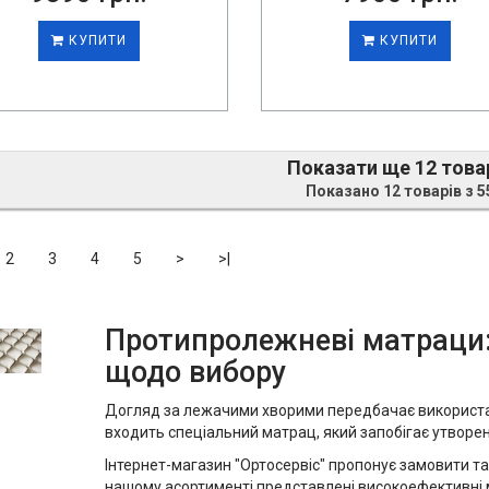
КУПИТИ
КУПИТИ
Показати ще 12 това
Показано 12 товарів з 5
2
3
4
5
>
>|
Протипролежневі матраци:
щодо вибору
Догляд за лежачими хворими передбачає використан
входить спеціальний матрац, який запобігає утворе
Інтернет-магазин "Ортосервіс" пропонує замовити т
нашому асортименті представлені високоефективні 