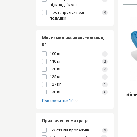
підкладні кола
Протипролежневі
9
подушки
Максимальне навантаження,
кг
100 кг
1
110 кг
2
120 кг
3
125 кг
1
127 кг
1
130 кг
6
збіл
Показати ще 10
Призначення матраца
1-3 стадія пролежнів
9