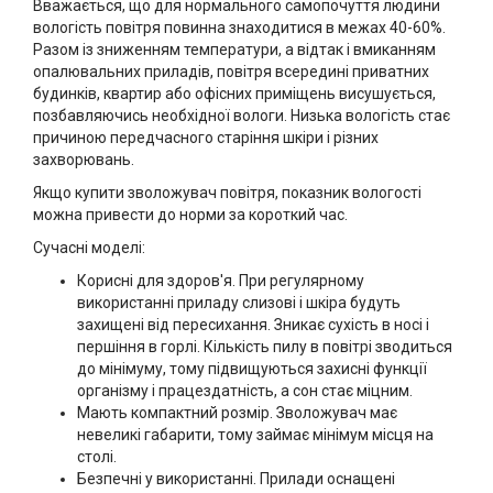
Вважається, що для нормального самопочуття людини
вологість повітря повинна знаходитися в межах 40-60%.
Разом із зниженням температури, а відтак і вмиканням
опалювальних приладів, повітря всередині приватних
будинків, квартир або офісних приміщень висушується,
позбавляючись необхідної вологи. Низька вологість стає
причиною передчасного старіння шкіри і різних
захворювань.
Якщо купити зволожувач повітря, показник вологості
можна привести до норми за короткий час.
Сучасні моделі:
Корисні для здоров'я. При регулярному
використанні приладу слизові і шкіра будуть
захищені від пересихання. Зникає сухість в носі і
першіння в горлі. Кількість пилу в повітрі зводиться
до мінімуму, тому підвищуються захисні функції
організму і працездатність, а сон стає міцним.
Мають компактний розмір. Зволожувач має
невеликі габарити, тому займає мінімум місця на
столі.
Безпечні у використанні. Прилади оснащені