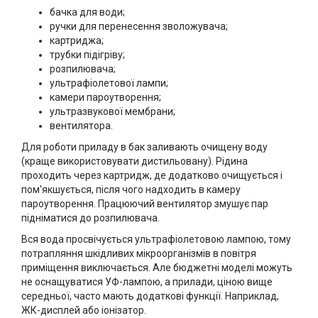
бачка для води;
ручки для перенесення зволожувача;
картриджа;
трубки підігріву;
розпилювача;
ультрафіолетової лампи;
камери пароутворення;
ультразвукової мембрани;
вентилятора.
Для роботи приладу в бак заливають очищену воду
(краще використовувати дистильовану). Рідина
проходить через картридж, де додатково очищується і
пом'якшується, після чого надходить в камеру
пароутворення. Працюючий вентилятор змушує пар
підніматися до розпилювача.
Вся вода просвічується ультрафіолетовою лампою, тому
потрапляння шкідливих мікроорганізмів в повітря
приміщення виключається. Але бюджетні моделі можуть
не оснащуватися УФ-лампою, а прилади, ціною вище
середньої, часто мають додаткові функції. Наприклад,
ЖК-дисплей або іонізатор.