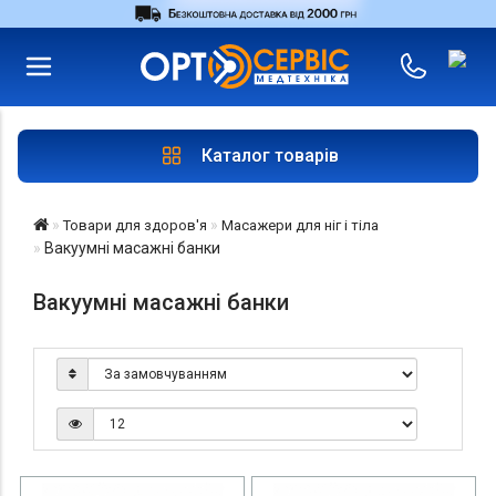
RU
UA
Увійти
|
Магазини
Каталог товарів
Товари для здоров'я
Масажери для ніг і тіла
Вакуумні масажні банки
Вакуумні масажні банки