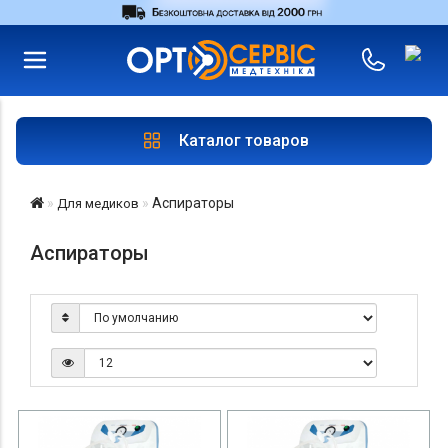
RU
UA
Войти
|
Магазины
Каталог товаров
Аспираторы
Для медиков
Аспираторы