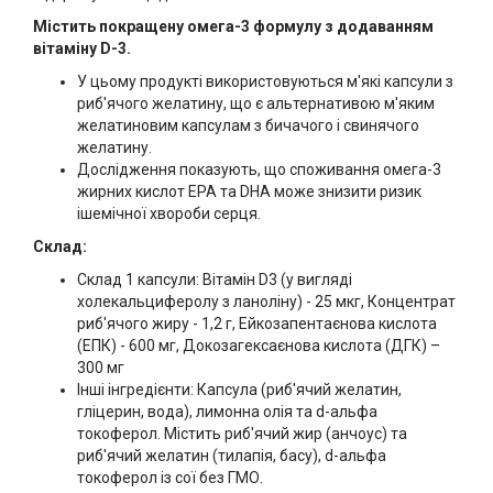
Містить покращену омега-3 формулу з додаванням
вітаміну D-3.
У цьому продукті використовуються м'які капсули з
риб'ячого желатину, що є альтернативою м'яким
желатиновим капсулам з бичачого і свинячого
желатину.
Дослідження показують, що споживання омега-3
жирних кислот EPA та DHA може знизити ризик
ішемічної хвороби серця.
Склад:
Склад 1 капсули: Вітамін D3 (у вигляді
холекальциферолу з ланоліну) - 25 мкг, Концентрат
риб'ячого жиру - 1,2 г, Ейкозапентаєнова кислота
(ЕПК) - 600 мг, Докозагексаєнова кислота (ДГК) –
300 мг
Інші інгредієнти: Капсула (риб'ячий желатин,
гліцерин, вода), лимонна олія та d-альфа
токоферол. Містить риб'ячий жир (анчоус) та
риб'ячий желатин (тилапія, басу), d-альфа
токоферол із сої без ГМО.