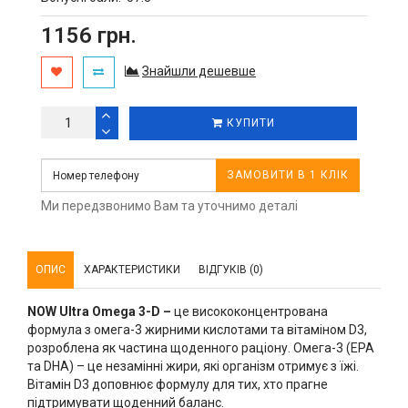
1156 грн.
Знайшли дешевше
КУПИТИ
ЗАМОВИТИ В 1 КЛІК
Ми передзвонимо Вам та уточнимо деталі
ОПИС
ХАРАКТЕРИСТИКИ
ВІДГУКІВ (0)
NOW Ultra Omega 3-D –
це висококонцентрована
формула з омега-3 жирними кислотами та вітаміном D3,
розроблена як частина щоденного раціону. Омега-3 (EPA
та DHA) – це незамінні жири, які організм отримує з їжі.
Вітамін D3 доповнює формулу для тих, хто прагне
підтримувати щоденний баланс.