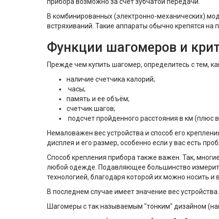
прибора возможно за счёт зубчатой передачи.
В комбинированных (электронно-механических) мод
встряхиваний. Такие аппараты обычно крепятся на 
Функции шагомеров и кри
Прежде чем купить шагомер, определитесь с тем, ка
наличие счетчика калорий;
часы;
память и ее объём;
счетчик шагов;
подсчет пройденного расстояния в км (плюс в
Немаловажен вес устройства и способ его креплени
дисплея и его размер, особенно если у вас есть про
Способ крепления прибора также важен. Так, мног
любой одежде. Подавляющее большинство измерит
технологией, благодаря которой их можно носить и в 
В последнем случае имеет значение вес устройства
Шагомеры с так называемым "тонким" дизайном (на