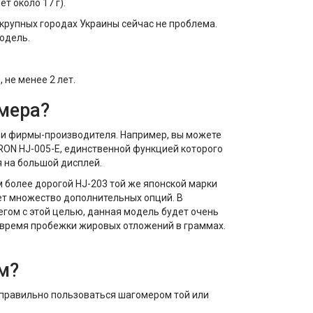
т около 17 г).
 крупных городах Украины сейчас не проблема.
одель.
 не менее 2 лет.
омера?
 и фирмы-производителя. Например, вы можете
OMRON HJ-005-E, единственной функцией которого
я на большой дисплей.
м более дорогой HJ-203 той же японской марки
еет множество дополнительных опций. В
бегом с этой целью, данная модель будет очень
 время пробежки жировых отложений в граммах.
м?
ь правильно пользоваться шагомером той или