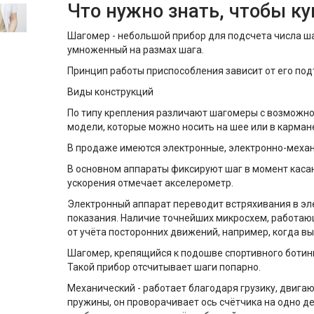
Что нужно знать, чтобы к
Шагомер - небольшой прибор для подсчета числа ш
умноженный на размах шага.
Принцип работы приспособления зависит от его под
Виды конструкций
По типу крепления различают шагомеры с возможнос
модели, которые можно носить на шее или в кармане
В продаже имеются электронные, электронно-механ
В основном аппараты фиксируют шаг в момент касан
ускорения отмечает акселерометр.
Электронный аппарат переводит встряхивания в эл
показания. Наличие точнейших микросхем, работаю
от учёта посторонних движений, например, когда вы
Шагомер, крепящийся к подошве спортивного ботин
Такой прибор отсчитывает шаги попарно.
Механический - работает благодаря грузику, двиг
пружины, он проворачивает ось счётчика на одно д