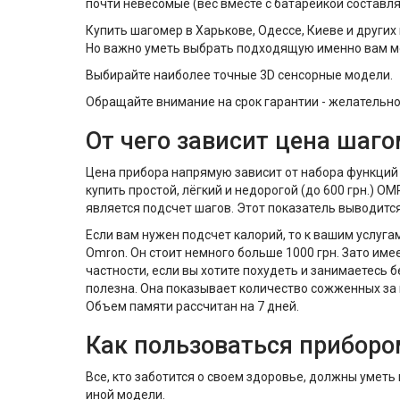
почти невесомые (вес вместе с батарейкой составляе
Купить шагомер в Харькове, Одессе, Киеве и других
Но важно уметь выбрать подходящую именно вам м
Выбирайте наиболее точные 3D сенсорные модели.
Обращайте внимание на срок гарантии - желательно,
От чего зависит цена шаг
Цена прибора напрямую зависит от набора функций
купить простой, лёгкий и недорогой (до 600 грн.) 
является подсчет шагов. Этот показатель выводитс
Если вам нужен подсчет калорий, то к вашим услуга
Omron. Он стоит немного больше 1000 грн. Зато им
частности, если вы хотите похудеть и занимаетесь 
полезна. Она показывает количество сожженных за
Объем памяти рассчитан на 7 дней.
Как пользоваться приборо
Все, кто заботится о своем здоровье, должны умет
иной модели.