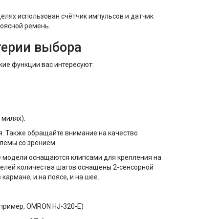
елях использован счётчик импульсов и датчик
поясной ремень.
терии выбора
кие функции вас интересуют:
 милях).
я. Также обращайте внимание на качество
блемы со зрением.
ие модели оснащаются клипсами для крепления на
елей количества шагов оснащены 2-сенсорной
кармане, и на поясе, и на шее.
.
пример, OMRON HJ-320-E)