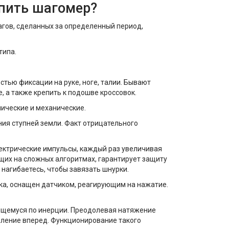
упить шагомер?
агов, сделанных за определенный период,
типа.
тью фиксации на руке, ноге, талии. Бывают
, а также крепить к подошве кроссовок.
ические и механические.
ия ступней земли. Факт отрицательного
ектрические импульсы, каждый раз увеличивая
щих на сложных алгоритмах, гарантирует защиту
 нагибаетесь, чтобы завязать шнурки.
ка, оснащен датчиком, реагирующим на нажатие.
ающемуся по инерции. Преодолевая натяжение
еление вперед. Функционирование такого